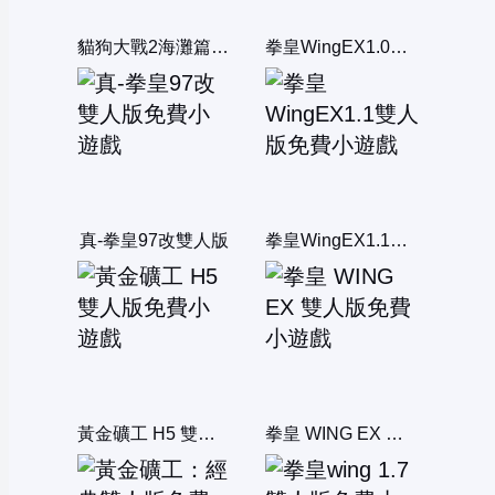
貓狗大戰2海灘篇 雙人版
拳皇WingEX1.0人物全開雙人版
真-拳皇97改雙人版
拳皇WingEX1.1雙人版
黃金礦工 H5 雙人版
拳皇 WING EX 雙人版