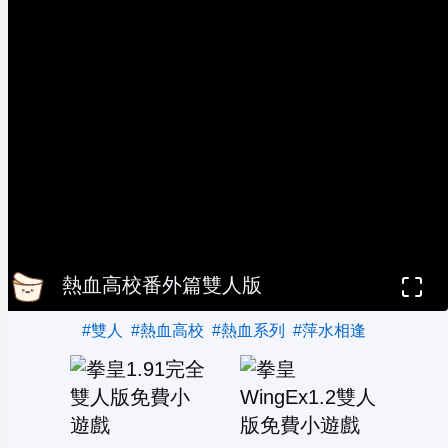
熱血高校番外篇雙人版
#雙人
#熱血高校
#熱血系列
#萍水相逢