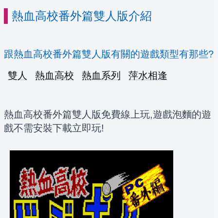
熱血高校番外篇雙人版介紹
跟熱血高校番外篇雙人版有關的遊戲類型有那些?
雙人
熱血高校
熱血系列
萍水相逢
熱血高校番外篇雙人版免費線上玩,遊戲泡麵的遊
戲不需安裝下載立即玩!