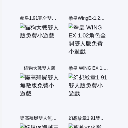
拳皇1.91完全雙人版
拳皇WingEx1.2雙人版
貓狗大戰雙人版
拳皇 WING EX 1.02角色全開雙人版
樂高殭屍雙人無敵版
幻想紋章1.91雙人版