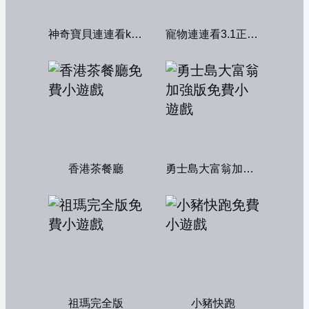
神奇寶貝連連看kawai版2004
寵物連連看3.1正式版
香港茶餐廳
勇士島大富翁加強版
祖瑪完全版
小豬快跑