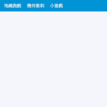
地鐵跑酷
幾何衝刺
小遊戲