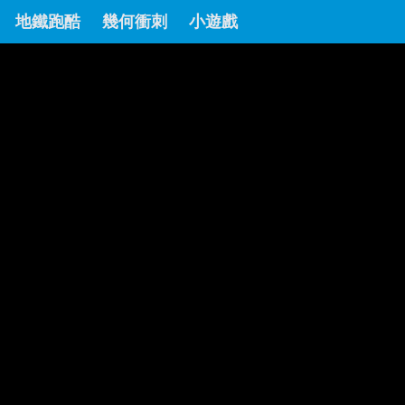
地鐵跑酷
幾何衝刺
小遊戲