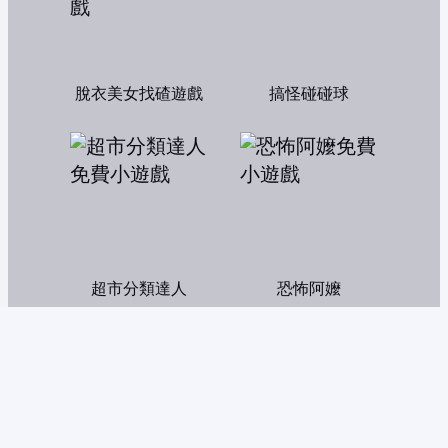
脫衣美女找碴遊戲
搞怪碰碰球
超市分類達人
恐怖阿嬤