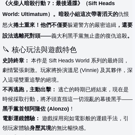
《火柴人暗殺行動 7：最後通牒》（Sift Heads
World: Ultimatum）。暗殺小組這次帶著滔天的
仇恨
怒火
捲土重來！他們不僅要
躲避警方的嚴密追緝
，還要
設法逃離死對頭——
義大利黑手黨無止盡的復仇追殺
。
🔪 核心玩法與遊戲特色
史詩終章：
本作是 Sift Heads World 系列的最終回，
劇情緊張刺激。玩家將扮演溫尼 (Vinnie) 及其夥伴，深
入這場雙重追擊的絕境。
不再逃跑，主動出擊：
逃亡的時期已經結束，現在是
時候採取行動，將矛頭直指這一切混亂的幕後黑手——
黑手黨首領阿隆佐 (Alonzo)
！
電影運鏡體驗：
遊戲採用宛如電影般的運鏡手法，引
領玩家體驗
身歷其境
的無比暢快感。