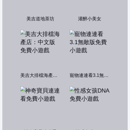
美吉道地茶坊
灌醉小美女
美吉大排檔海產店：中文版
寵物連連看3.1無敵版