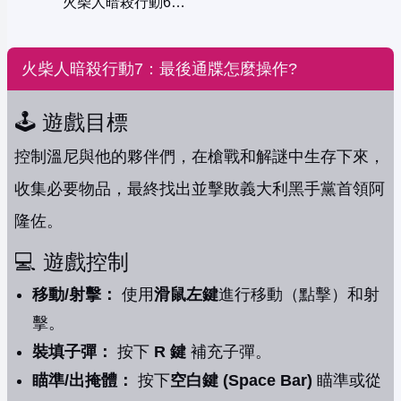
火柴人暗殺行動6：非法正義
火柴人暗殺行動7：最後通牒怎麼操作?
🕹️ 遊戲目標
控制溫尼與他的夥伴們，在槍戰和解謎中生存下來，
收集必要物品，最終找出並擊敗義大利黑手黨首領阿
隆佐。
💻 遊戲控制
移動/射擊：
使用
滑鼠左鍵
進行移動（點擊）和射
擊。
裝填子彈：
按下
R 鍵
補充子彈。
瞄準/出掩體：
按下
空白鍵 (Space Bar)
瞄準或從