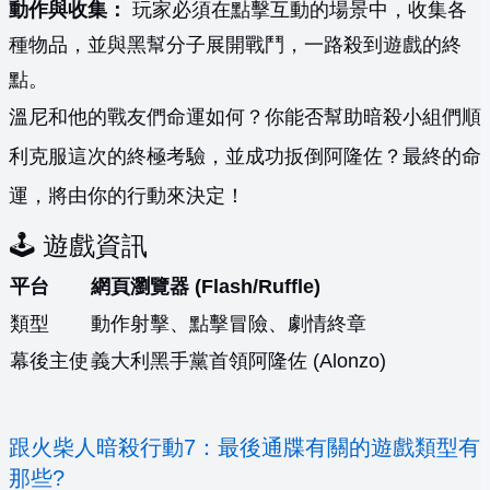
動作與收集：
玩家必須在點擊互動的場景中，收集各
種物品，並與黑幫分子展開戰鬥，一路殺到遊戲的終
點。
溫尼和他的戰友們命運如何？你能否幫助暗殺小組們順
利克服這次的終極考驗，並成功扳倒阿隆佐？最終的命
運，將由你的行動來決定！
🕹️ 遊戲資訊
平台
網頁瀏覽器 (Flash/Ruffle)
類型
動作射擊、點擊冒險、劇情終章
幕後主使
義大利黑手黨首領阿隆佐 (Alonzo)
跟火柴人暗殺行動7：最後通牒有關的遊戲類型有
那些?