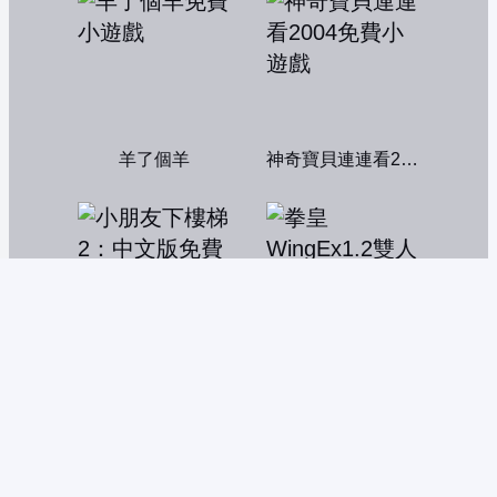
羊了個羊
神奇寶貝連連看2004
小朋友下樓梯2：中文版
拳皇WingEx1.2雙人版