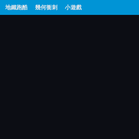
地鐵跑酷
幾何衝刺
小遊戲