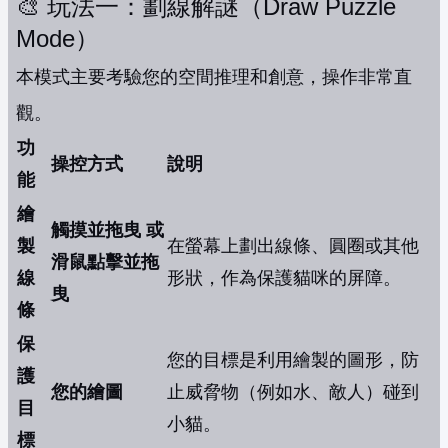
🎨 玩法一：劃線解謎（Draw Puzzle
Mode）
本模式主要考驗您的空間推理和創意，操作非常直
觀。
功
操控方式
說明
能
繪
觸摸並拖曳 或
製
在螢幕上劃出線條、圓圈或其他
滑鼠點擊並拖
線
形狀，作為保護貓咪的屏障。
曳
條
保
您的目標是利用繪製的圖形，防
護
您的繪圖
止威脅物（例如水、敵人）碰到
目
小貓。
標