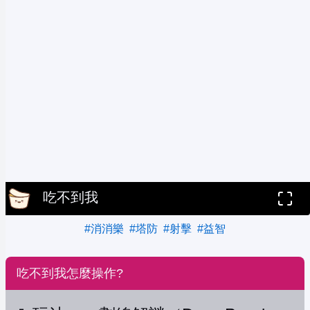
吃不到我
#消消樂
#塔防
#射擊
#益智
吃不到我怎麼操作?