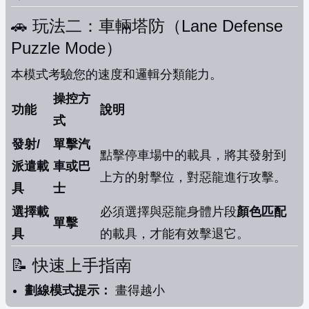
🚗 玩法二：車輛塔防（Lane Defense
Puzzle Mode）
本模式考驗您的速度和邏輯分類能力。
操控方
功能
說明
式
發射/
單擊汽
點擊停車場中的載具，將其發射到
派遣載
車或巴
上方的射擊位，對惡龍進行攻擊。
具
士
選擇載
必須選擇與惡龍身體片段
顏色匹配
單擊
具
的載具，才能有效擊退它。
📝 快速上手指南
劃線模式提示：
畫得越小