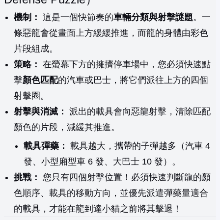
機制：
這是一個快節奏的
車輛分類與射擊謎題
。一
條惡龍會從畫面上方緩緩推進，而龍的身體由彩色
片段組成。
策略：
在螢幕下方的擁擠停車場中，您必須快速點
擊
顏色匹配
的汽車或巴士，將它們派往上方的四個
射擊圈。
射擊與消滅：
派出的載具會向惡龍射擊，清除匹配
顏色的片段，減緩其推進。
載具彈藥：
載具越大，攜帶的子彈越多（汽車 4
發、小型廂型車 6 發、大巴士 10 發）。
挑戰：
您只有四個射擊位置！必須快速判斷龍的顏
色順序、載具的移動方向，並優先派遣彈藥量適合
的載具，才能在龍到達小貓之前將其擊退！