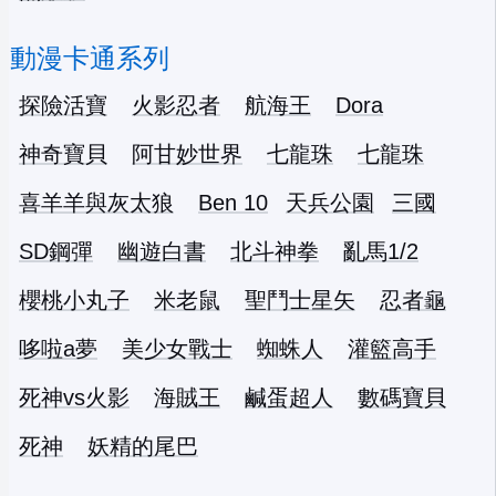
動漫卡通系列
探險活寶
火影忍者
航海王
Dora
神奇寶貝
阿甘妙世界
七龍珠
七龍珠
喜羊羊與灰太狼
Ben 10
天兵公園
三國
SD鋼彈
幽遊白書
北斗神拳
亂馬1/2
櫻桃小丸子
米老鼠
聖鬥士星矢
忍者龜
哆啦a夢
美少女戰士
蜘蛛人
灌籃高手
死神vs火影
海賊王
鹹蛋超人
數碼寶貝
死神
妖精的尾巴