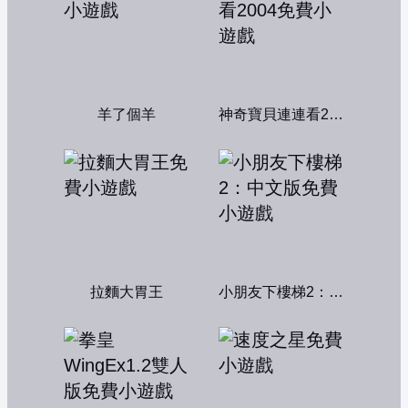
羊了個羊
神奇寶貝連連看2004
拉麵大胃王
小朋友下樓梯2：中文版