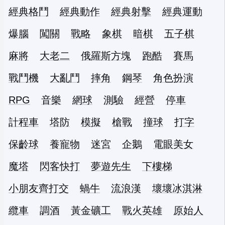
經典格鬥
經典動作
經典射擊
經典運動
爆腦
闖關
戰略
象棋
暗棋
五子棋
麻將
大老二
俄羅斯方塊
跑酷
賽馬
戰鬥機
大亂鬥
摔角
鋼琴
角色扮演
RPG
音樂
網球
測驗
經營
停車
計程車
塔防
模擬
槍戰
撞球
打字
保齡球
養寵物
迷宮
企鵝
電眼美女
魔塔
閃客快打
夢遊先生
下樓梯
小朋友齊打交
蝸牛
流浪漢
壞壞冰淇淋
纜車
調酒
黃金礦工
戰火英雄
原始人