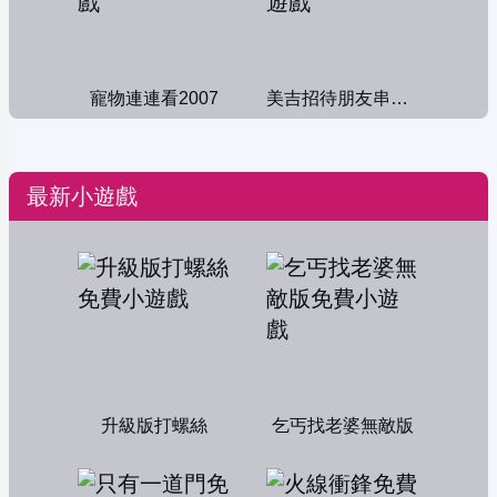
寵物連連看2007
美吉招待朋友串門子
最新小遊戲
升級版打螺絲
乞丐找老婆無敵版