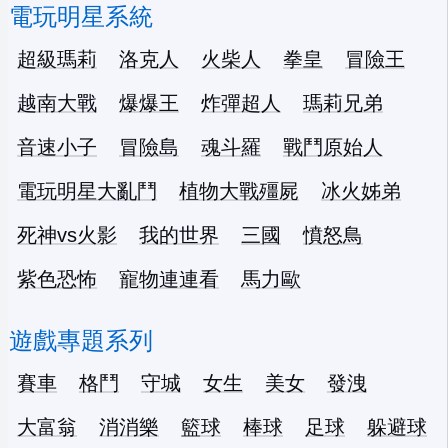
電玩明星系統
超級瑪莉
洛克人
火柴人
拳皇
冒險王
越南大戰
爆爆王
炸彈超人
瑪莉兄弟
音速小子
冒險島
魂斗羅
戰鬥原始人
電玩明星大亂鬥
植物大戰殭屍
冰火姊弟
死神vs火影
我的世界
三國
憤怒鳥
紫色恐怖
寵物連連看
馬力歐
遊戲專題系列
賽車
格鬥
守城
女生
美女
發洩
大富翁
消消樂
籃球
棒球
足球
躲避球