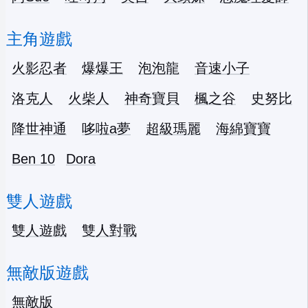
主角遊戲
火影忍者
爆爆王
泡泡龍
音速小子
洛克人
火柴人
神奇寶貝
楓之谷
史努比
降世神通
哆啦a夢
超級瑪麗
海綿寶寶
Ben 10
Dora
雙人遊戲
雙人遊戲
雙人對戰
無敵版遊戲
無敵版