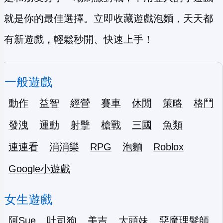
就是你的最佳選擇。立即收藏遊戲泡麵，天天都
有新遊戲，輕鬆秒開、快速上手！
一般遊戲
動作
益智
經營
賽車
休閒
策略
格鬥
發洩
運動
射擊
槍戰
三國
魚類
連連看
消消樂
RPG
泡麵
Roblox
Google小遊戲
女生遊戲
阿Sue
吐司狗
美吉
大頭妹
惡魔理髮師