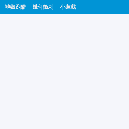
地鐵跑酷
幾何衝刺
小遊戲