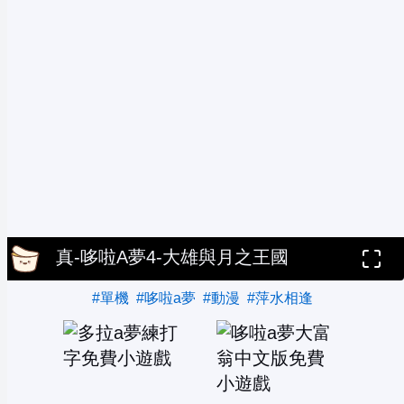
真-哆啦A夢4-大雄與月之王國
#單機
#哆啦a夢
#動漫
#萍水相逢