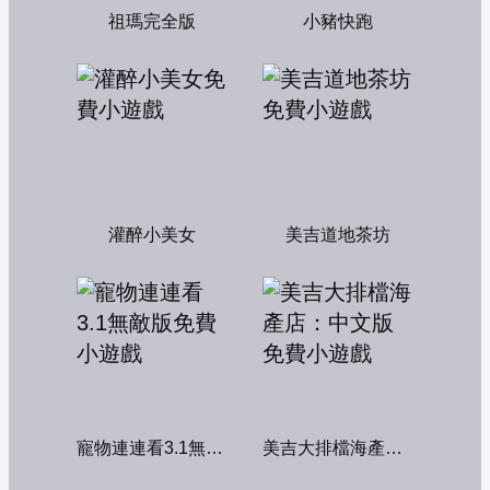
祖瑪完全版
小豬快跑
灌醉小美女
美吉道地茶坊
寵物連連看3.1無敵版
美吉大排檔海產店：中文版