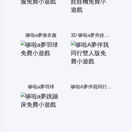
哆啦a夢換衣服
3D 哆啦a夢夾娃娃機
哆啦a夢羽球
哆啦A夢伴我同行雙人版