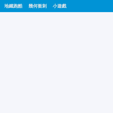
地鐵跑酷
幾何衝刺
小遊戲