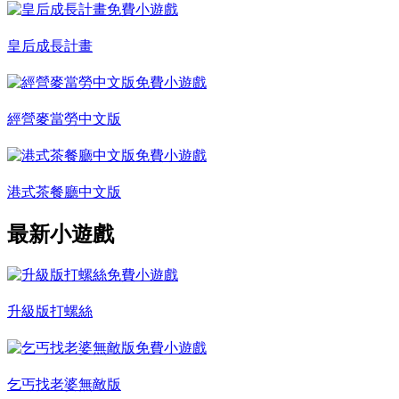
皇后成長計畫
經營麥當勞中文版
港式茶餐廳中文版
最新小遊戲
升級版打螺絲
乞丐找老婆無敵版