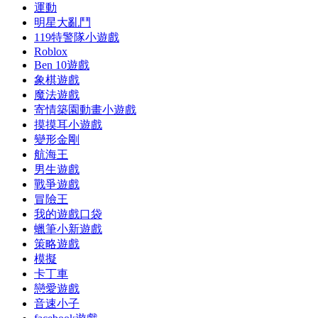
運動
明星大亂鬥
119特警隊小遊戲
Roblox
Ben 10遊戲
象棋遊戲
魔法遊戲
寄情築園動畫小遊戲
摸摸耳小遊戲
變形金剛
航海王
男生遊戲
戰爭遊戲
冒險王
我的遊戲口袋
蠟筆小新遊戲
策略遊戲
模擬
卡丁車
戀愛遊戲
音速小子