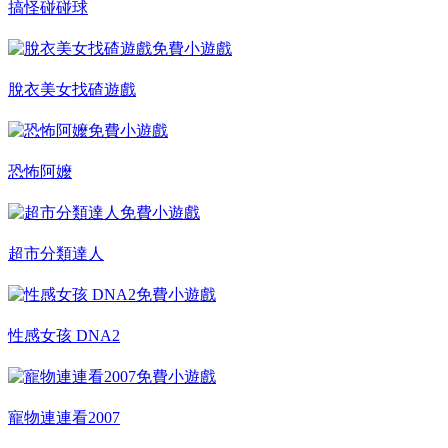
搞怪碰碰球
脫衣美女找碴遊戲
恐怖阿嬤
超市分類達人
性感女孩 DNA2
寵物連連看2007