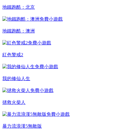
地鐵跑酷：北京
地鐵跑酷：澳洲
紅色警戒2
我的修仙人生
拯救火柴人
暴力流浪漢5無敵版