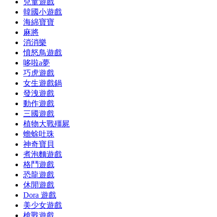
兒童遊戲
韓國小遊戲
海綿寶寶
麻將
消消樂
憤怒鳥遊戲
哆啦a夢
巧虎遊戲
女生遊戲鍋
發洩遊戲
動作遊戲
三國遊戲
植物大戰殭屍
蟾蜍吐珠
神奇寶貝
煮泡麵遊戲
格鬥遊戲
恐龍遊戲
休閒遊戲
Dora 遊戲
美少女遊戲
槍戰遊戲