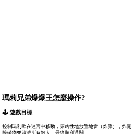
瑪莉兄弟爆爆王怎麼操作?
🕹️ 遊戲目標
控制瑪利歐在迷宮中移動，策略性地放置地雷（炸彈），炸開
障礙物並消滅所有敵人，最終順利通關。