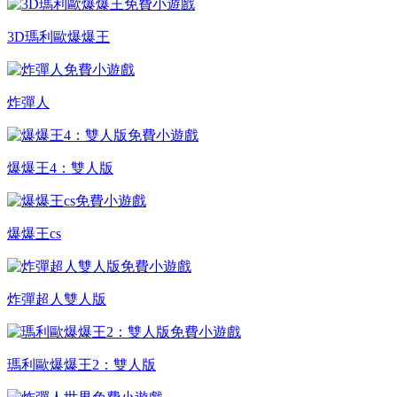
3D瑪利歐爆爆王
炸彈人
爆爆王4：雙人版
爆爆王cs
炸彈超人雙人版
瑪利歐爆爆王2：雙人版