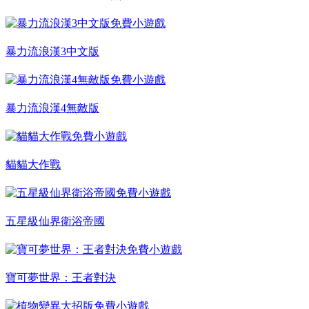
暴力流浪漢3中文版
暴力流浪漢4無敵版
貓貓大作戰
五星級仙界衛浴帝國
寶可夢世界：王者對決