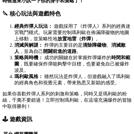
時候進來小試一下你的身手和策略了！
🔪 核心玩法與遊戲特色
經典炸彈人玩法：
遊戲採用了《炸彈人》系列的經典迷
宮戰鬥模式。玩家需要控制瑪利歐在佈滿障礙物的地圖
上移動，並策略性地
放置地雷（炸彈）
。
消滅與解謎：
炸彈的主要目的是
清除障礙物
、
消滅敵
人
，並為自己
開闢前進的道路
。
策略與時機：
成功的關鍵在於掌握炸彈爆炸的
時間和範
圍
，既要確保炸彈能夠擊中目標，也要避免自己被爆炸
波及。
瑪利歐風格：
雖然玩法是炸彈人，但遊戲融入了瑪利歐
的經典角色和視覺元素，帶來熟悉又新穎的感受。
如果你喜歡炸彈人系列的刺激和策略，同時又是瑪利歐的粉
絲，千萬不要錯過！立即控制瑪利歐，在這場充滿爆炸的冒險
中取得勝利！
🕹️ 遊戲資訊