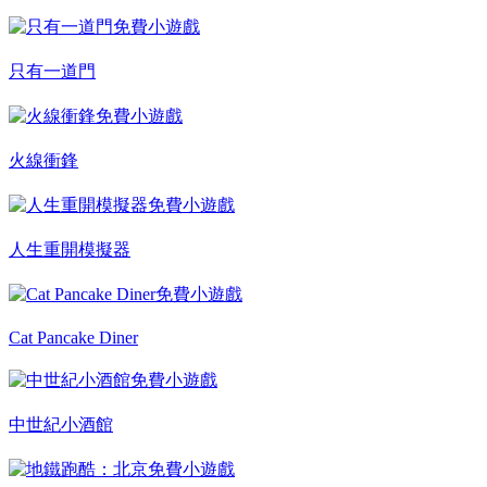
只有一道門
火線衝鋒
人生重開模擬器
Cat Pancake Diner
中世紀小酒館