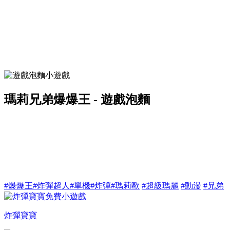
瑪莉兄弟爆爆王
- 遊戲泡麵
#爆爆王
#炸彈超人
#單機
#炸彈
#瑪莉歐
#超級瑪麗
#動漫
#兄弟
炸彈寶寶