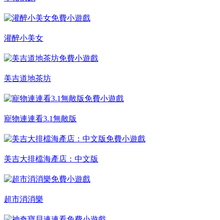
灌醉小美女
美吉道地茶坊
寵物連連看3.1無敵版
美吉大排檔海產店：中文版
超市消消樂