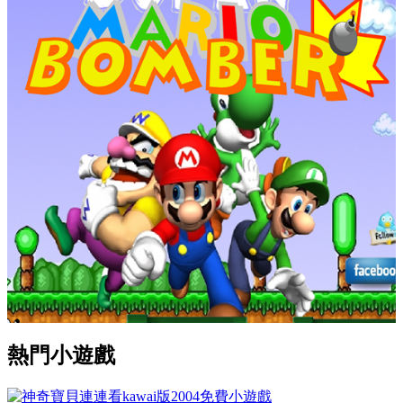
熱門小遊戲