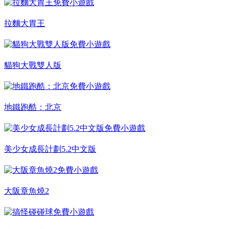
拉麵大胃王
貓狗大戰雙人版
地鐵跑酷：北京
美少女成長計劃5.2中文版
大阪章魚燒2