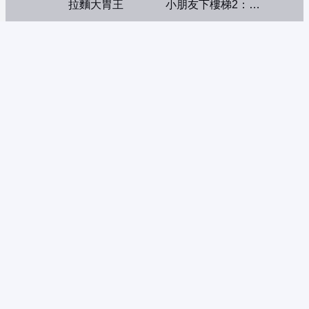
拉麵大胃王
小朋友下樓梯2：中文版
拳皇WingEx1.2雙人版
速度之星
寵物連連看3.1：共享版
貓狗大戰雙人版