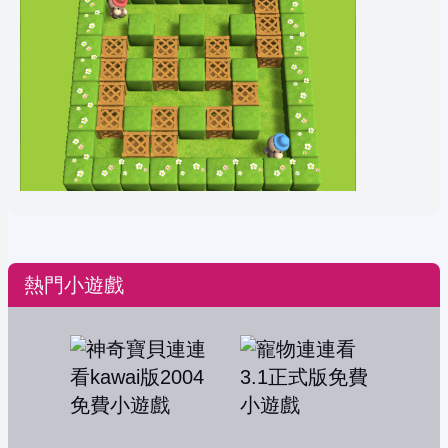
熱門小遊戲