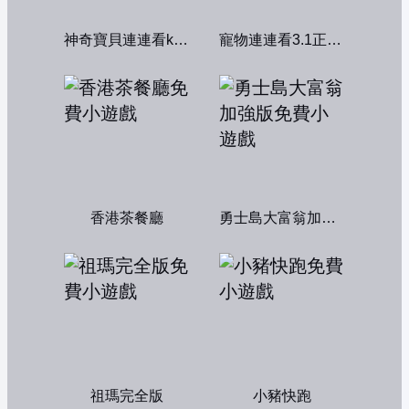
神奇寶貝連連看kawai版2004
寵物連連看3.1正式版
香港茶餐廳
勇士島大富翁加強版
祖瑪完全版
小豬快跑