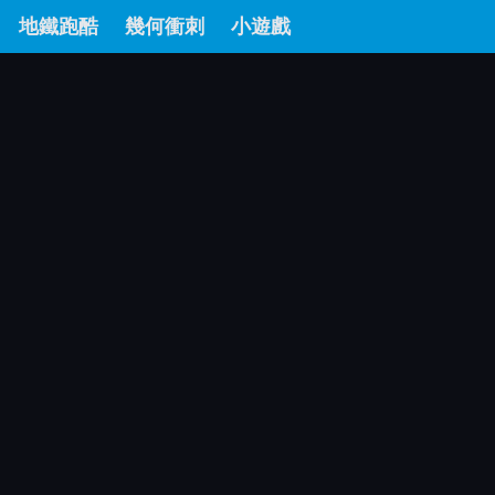
地鐵跑酷
幾何衝刺
小遊戲