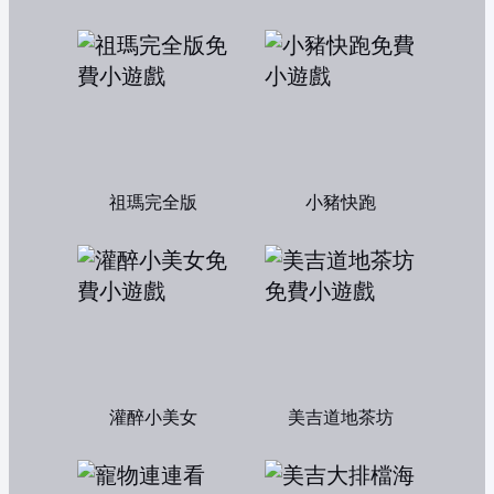
祖瑪完全版
小豬快跑
灌醉小美女
美吉道地茶坊