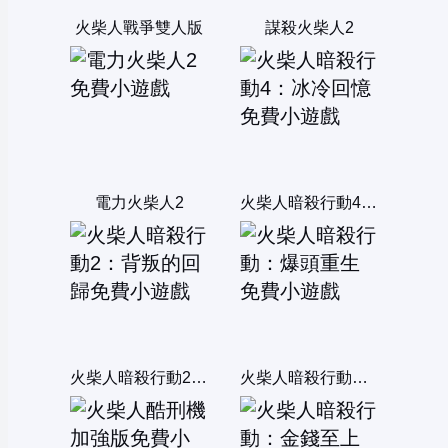
火柴人戰爭雙人版
謀殺火柴人2
電力火柴人2
火柴人暗殺行動4：冰冷回憶
火柴人暗殺行動2：背叛的回歸
火柴人暗殺行動：爆頭重生