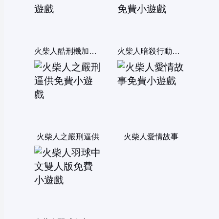
火柴人酷刑機加強版
火柴人暗殺行動：金錢至上
火柴人之嚴刑逼供
火柴人愛情故事