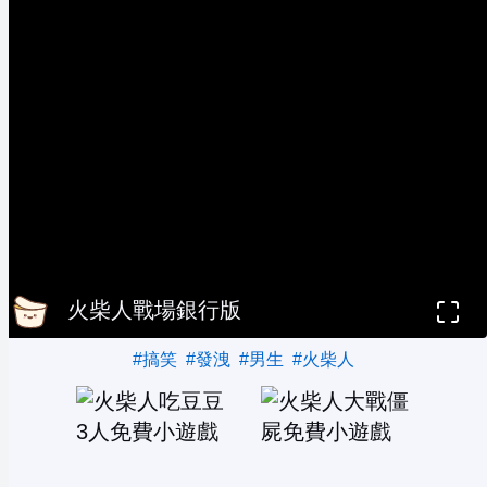
火柴人戰場銀行版
#搞笑
#發洩
#男生
#火柴人