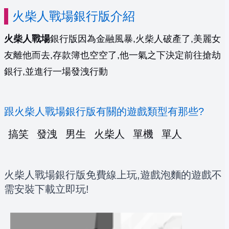
火柴人戰場銀行版介紹
火柴人戰場
銀行版因為金融風暴,火柴人破產了,美麗女
友離他而去,存款簿也空空了,他一氣之下決定前往搶劫
銀行,並進行一場發洩行動
跟火柴人戰場銀行版有關的遊戲類型有那些?
搞笑
發洩
男生
火柴人
單機
單人
火柴人戰場銀行版免費線上玩,遊戲泡麵的遊戲不
需安裝下載立即玩!