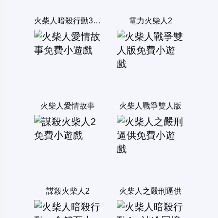
火柴人暗殺行動3：阿隆佐的援軍
電力火柴人2
火柴人愛情故事
火柴人戰爭雙人版
謀殺火柴人2
火柴人之嚴刑逼供