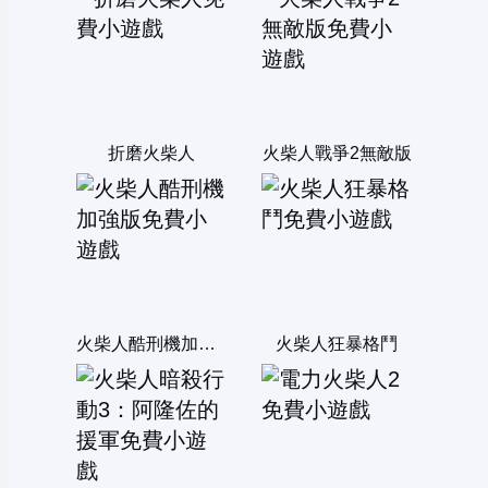
折磨火柴人
火柴人戰爭2無敵版
火柴人酷刑機加強版
火柴人狂暴格鬥