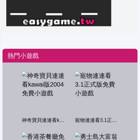
熱門小遊戲
神奇寶貝連連看kawai版2004
寵物連連看3.1正式版