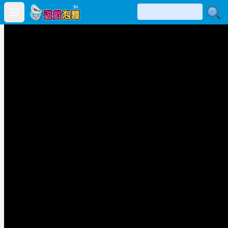
Open main menu