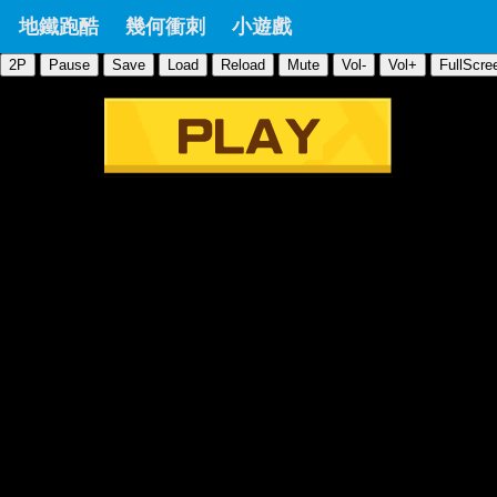
地鐵跑酷
幾何衝刺
小遊戲